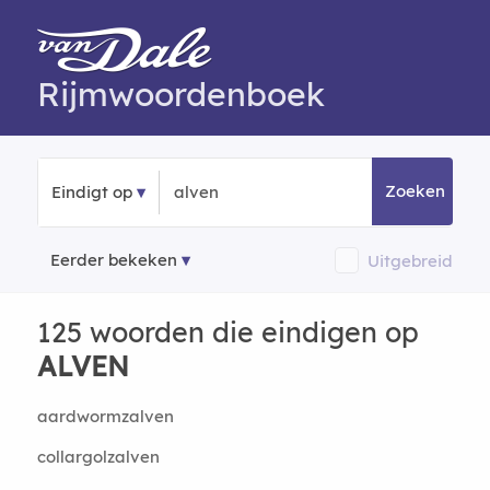
Rijmwoordenboek
Zoeken
Eindigt op
Eerder bekeken
Uitgebreid
125 woorden die eindigen op
ALVEN
aardwormzalven
collargolzalven