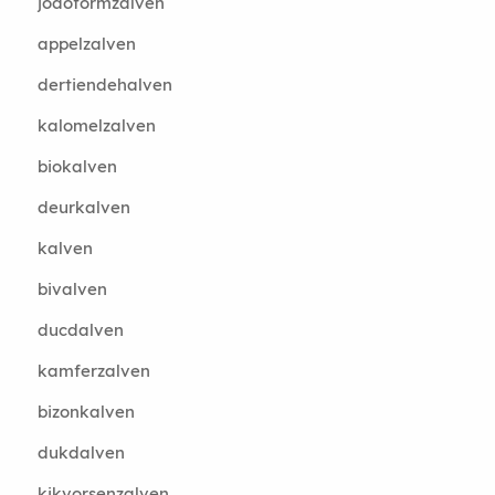
jodoformzalven
appelzalven
dertiendehalven
kalomelzalven
biokalven
deurkalven
kalven
bivalven
ducdalven
kamferzalven
bizonkalven
dukdalven
kikvorsenzalven