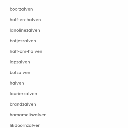
boorzalven
half-en-halven
lanolinezalven
botjeszalven
half-om-halven
lapzalven
botzalven
halven
laurierzalven
brandzalven
hamameliszalven
likdoornzalven