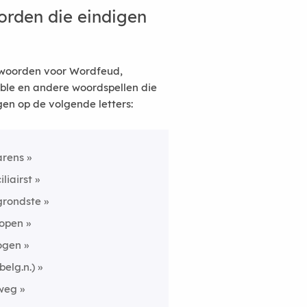
rden die eindigen
woorden voor Wordfeud,
ble en andere woordspellen die
gen op de volgende letters:
arens
iliairst
grondste
lopen
ogen
(belg.n.)
weg