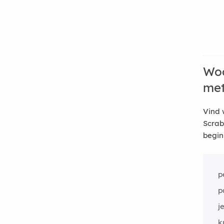
Woo
me
Vind 
Scrab
begin
p
p
j
k