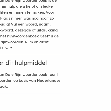
an Dale Rijmwoordenboek is de
erijmhulp die u helpt om leuke
hten en rijmen te maken. Voor
rklaas rijmen was nog nooit zo
udig! Vul een woord, naam,
kwoord, gezegde of uitdrukking
n het rijmwoordenboek geeft u de
 rijmwoorden. Rijm en dicht
 u wilt.
r dit hulpmiddel
an Dale Rijmwoordenboek toont
oorden op basis van Nederlandse
raak.