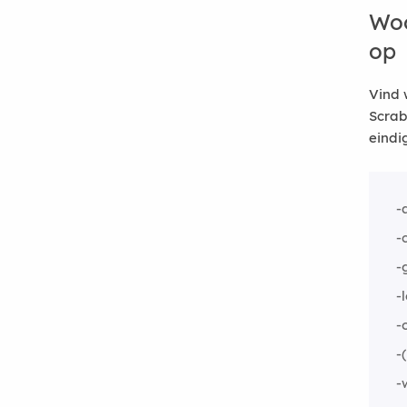
Woo
op
Vind 
Scrab
eindi
-
-c
-
-
-
-
-