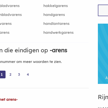
bladvarens
hakkelgarens
nbladvarens
handgarens
varens
handlantarens
arens
handwerkgarens
 die eindigen op
-arens
nanummer om meer woorden te zien.
1
2
3
4
Rij
met arens-