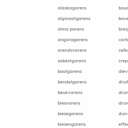
alaskagarens
bouc
alginaatgarens
bov
alma parens
brei
angoragarens
carb
arendsvarens
celk
asbestgarens
cre
baalgarens
diev
bendelgarens
drui
beukvarens
drui
biesvarens
drui
biezegarens
duiv
biezengarens
effe