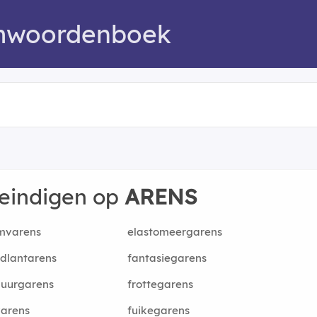
mwoordenboek
 eindigen op
ARENS
mvarens
elastomeergarens
dlantarens
fantasiegarens
duurgarens
frottegarens
varens
fuikegarens