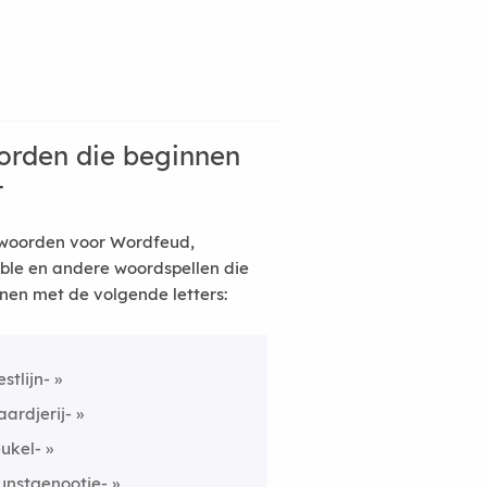
rden die beginnen
t
woorden voor Wordfeud,
ble en andere woordspellen die
nen met de volgende letters:
estlijn-
aardjerij-
eukel-
unstgenootje-