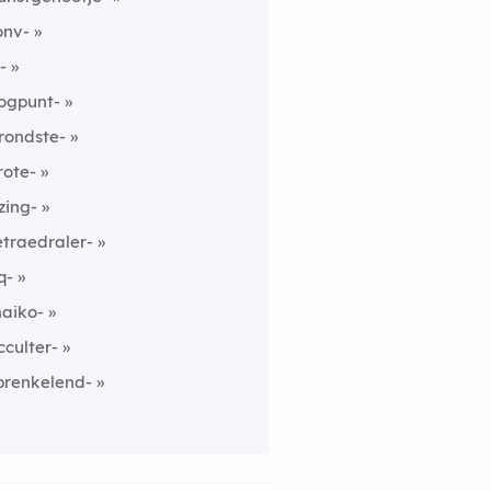
onv-
-
ogpunt-
rondste-
rote-
zing-
etraedraler-
q-
aiko-
cculter-
prenkelend-