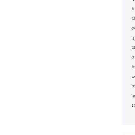
t
cl
o
g
p
a
t
E
m
o
s