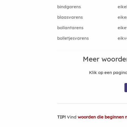
bindgarens
eike
blaasvarens
eike
bollantarens
eike
bolletjesvarens
eikv
Meer woorden
Klik op een pagi
TIP!
Vind
woorden die beginnen 