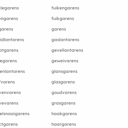
legarens
fuikengarens
engarens
fuikgarens
garens
garens
idlantarens
gaslantarens
atgarens
gevellantarens
pegarens
geweivarens
enlantarens
glansgarens
fvarens
glasgarens
venvarens
goudvarens
vevarens
grasgarens
elsnaaigarens
haakgarens
ctgarens
haargarens