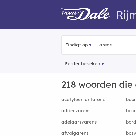
Rij
Eindigt op
Eerder bekeken
218 woorden die
acetyleenlantarens
boo
addervarens
boor
adelaarsvarens
bor
afvalgarens
bos