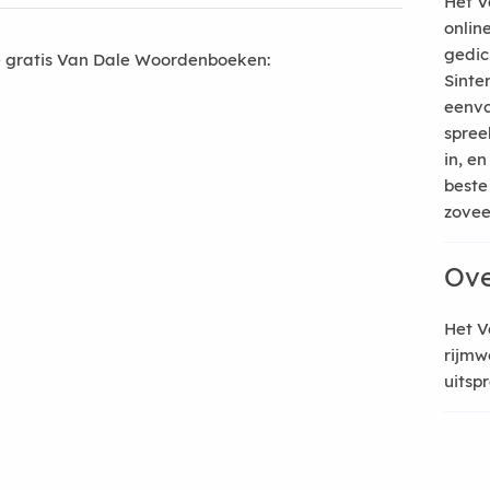
Het V
onlin
gedic
 gratis Van Dale Woordenboeken:
Sinte
eenvo
spree
in, e
beste
zoveel
Ove
Het V
rijmw
uitsp