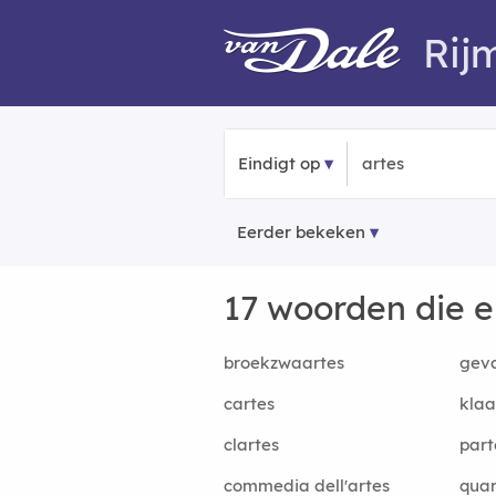
Rij
Eindigt op
Eerder bekeken
17 woorden die 
broekzwaartes
gev
cartes
klaa
clartes
part
commedia dell'artes
quar