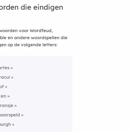
rden die eindigen
woorden voor Wordfeud,
ble en andere woordspellen die
gen op de volgende letters:
artes
vacui
lof
ken
transje
haarspeld
burgh