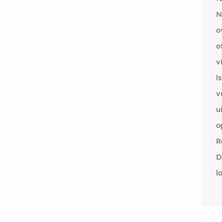
N
o
o
v
l
v
u
o
R
D
l