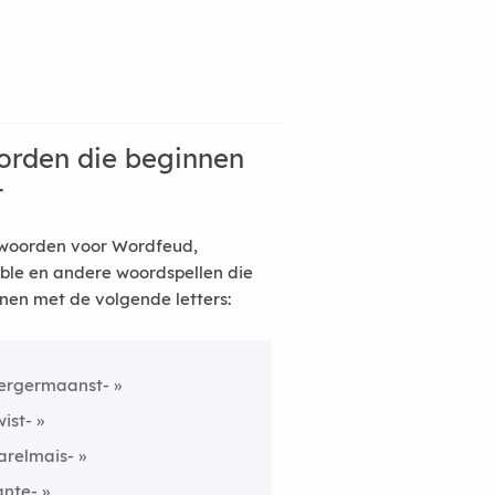
rden die beginnen
t
woorden voor Wordfeud,
ble en andere woordspellen die
nen met de volgende letters:
ergermaanst-
wist-
arelmais-
ante-