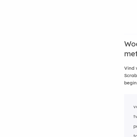
Woo
me
Vind 
Scrab
begin
v
t
p
t