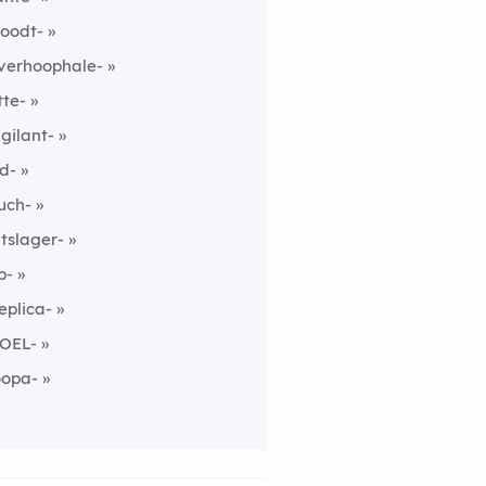
oodt-
verhoophale-
tte-
igilant-
sd-
uch-
itslager-
p-
eplica-
OEL-
oopa-