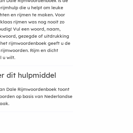
an Dale Rijmwoordenboek is de
erijmhulp die u helpt om leuke
hten en rijmen te maken. Voor
rklaas rijmen was nog nooit zo
udig! Vul een woord, naam,
kwoord, gezegde of uitdrukking
n het rijmwoordenboek geeft u de
 rijmwoorden. Rijm en dicht
 u wilt.
r dit hulpmiddel
an Dale Rijmwoordenboek toont
oorden op basis van Nederlandse
raak.