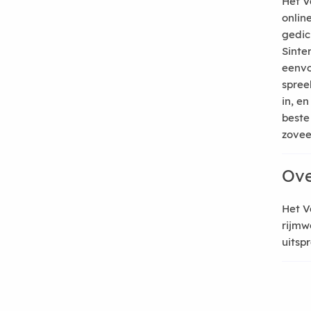
Het V
onlin
gedic
Sinte
eenvo
spree
in, e
beste
zoveel
Ove
Het V
rijmw
uitsp