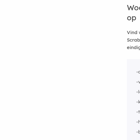
Woo
op
Vind 
Scrab
eindi
-
-
-
-
-
-
-