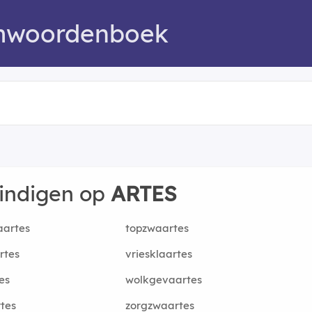
mwoordenboek
eindigen op
ARTES
aartes
topzwaartes
rtes
vriesklaartes
es
wolkgevaartes
tes
zorgzwaartes