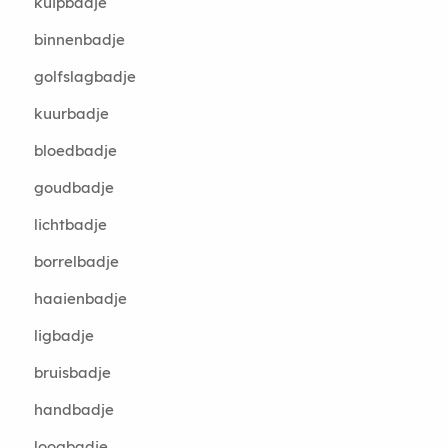
kuipbadje
binnenbadje
golfslagbadje
kuurbadje
bloedbadje
goudbadje
lichtbadje
borrelbadje
haaienbadje
ligbadje
bruisbadje
handbadje
loogbadje