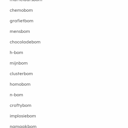
chemobom
grafietbom
mensbom
chocoladebom
h-bom
mijnbom
clusterbom
homobom
n-bom
croftybom
implosiebom
namaakbom