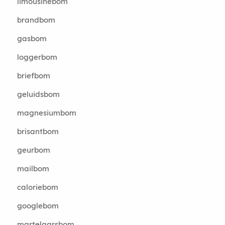
limousinebom
brandbom
gasbom
loggerbom
briefbom
geluidsbom
magnesiumbom
brisantbom
geurbom
mailbom
caloriebom
googlebom
martelaarsbom