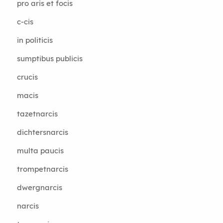
pro aris et focis
c-cis
in politicis
sumptibus publicis
crucis
macis
tazetnarcis
dichtersnarcis
multa paucis
trompetnarcis
dwergnarcis
narcis