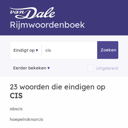
Rijmwoordenboek
Zoeken
Eindigt op
Eerder bekeken
Uitgebreid
23 woorden die eindigen op
CIS
abscis
hoepelroknarcis