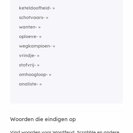
keteldoofheid-
schotvaars-
wanten-
oploeve-
wegkampioen-
vrindje-
stofvrij-
omhoogloop-
analiste-
Woorden die eindigen op
Vind woorden voor Wordfeud, Scrabble en andere