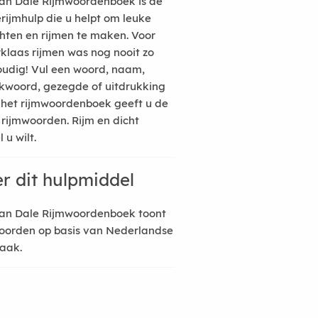
an Dale Rijmwoordenboek is de
erijmhulp die u helpt om leuke
hten en rijmen te maken. Voor
rklaas rijmen was nog nooit zo
udig! Vul een woord, naam,
kwoord, gezegde of uitdrukking
n het rijmwoordenboek geeft u de
 rijmwoorden. Rijm en dicht
 u wilt.
r dit hulpmiddel
an Dale Rijmwoordenboek toont
oorden op basis van Nederlandse
raak.