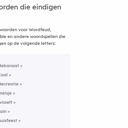
rden die eindigen
woorden voor Wordfeud,
ble en andere woordspellen die
gen op de volgende letters:
dekanaat
Eaal
Recreatie
meisje
wisselt
nzin
huisfeest