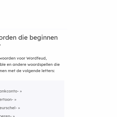
rden die beginnen
t
woorden voor Wordfeud,
ble en andere woordspellen die
nen met de volgende letters:
ankconto-
ertoon-
eurschel-
oeren-