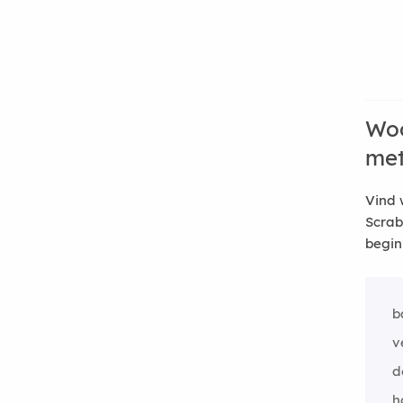
Woo
me
Vind 
Scrab
begin
b
v
d
h