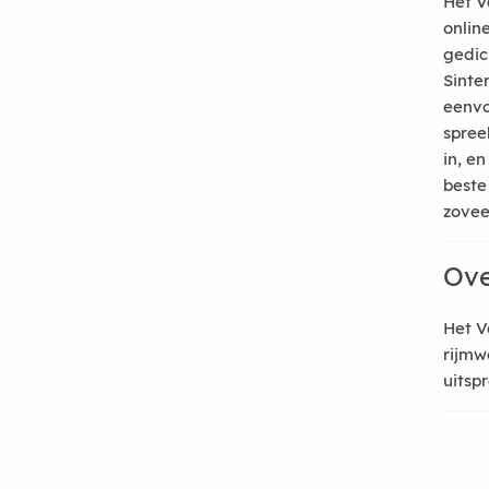
Het V
onlin
gedic
Sinte
eenvo
spree
in, e
beste
zoveel
Ove
Het V
rijmw
uitsp