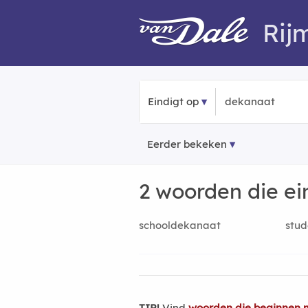
Rij
Eindigt op
Eerder bekeken
2 woorden die e
schooldekanaat
stu
TIP!
Vind
woorden die beginnen 