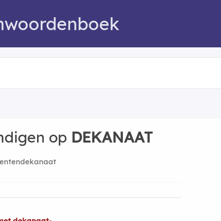
mwoordenboek
indigen op
DEKANAAT
dentendekanaat
met dekanaat-