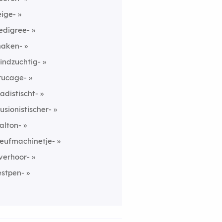
eige-
edigree-
aken-
indzuchtig-
rucage-
ladistischt-
llusionistischer-
alton-
leufmachinetje-
verhoor-
estpen-