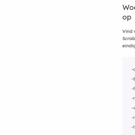
Woo
op
Vind 
Scrab
eindi
-
-
-
-
-
-
-