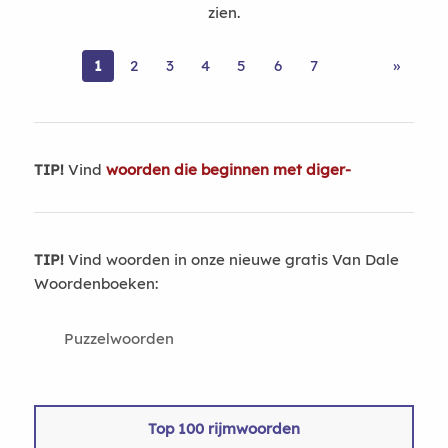
zien.
1
2
3
4
5
6
7
»
TIP!
Vind
woorden die beginnen met diger-
TIP!
Vind woorden in onze nieuwe gratis Van Dale
Woordenboeken:
Puzzelwoorden
Top 100 rijmwoorden