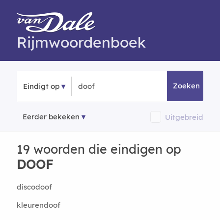
Rijmwoordenboek
Zoeken
Eindigt op
Eerder bekeken
Uitgebreid
19 woorden die eindigen op
DOOF
discodoof
kleurendoof