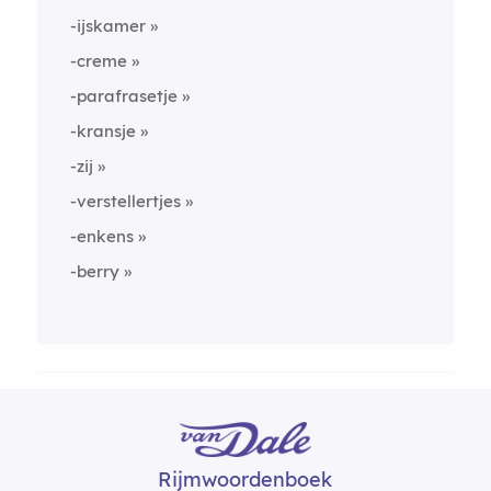
-ijskamer
-creme
-parafrasetje
-kransje
-zij
-verstellertjes
-enkens
-berry
Rijmwoordenboek