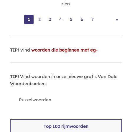
zien.
1
2
3
4
5
6
7
»
TIP!
Vind
woorden die beginnen met eg-
TIP!
Vind woorden in onze nieuwe gratis Van Dale
Woordenboeken:
Puzzelwoorden
Top 100 rijmwoorden