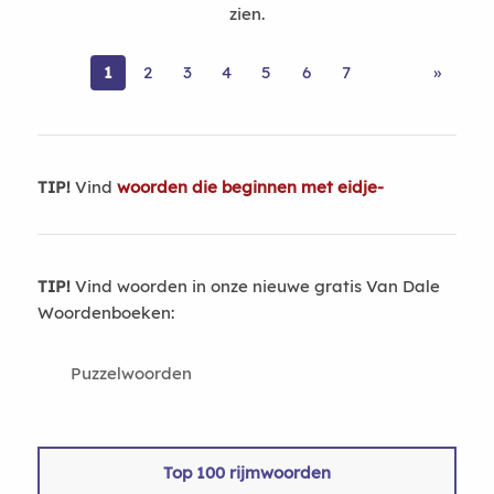
zien.
1
2
3
4
5
6
7
»
TIP!
Vind
woorden die beginnen met eidje-
TIP!
Vind woorden in onze nieuwe gratis Van Dale
Woordenboeken:
Puzzelwoorden
Top 100 rijmwoorden