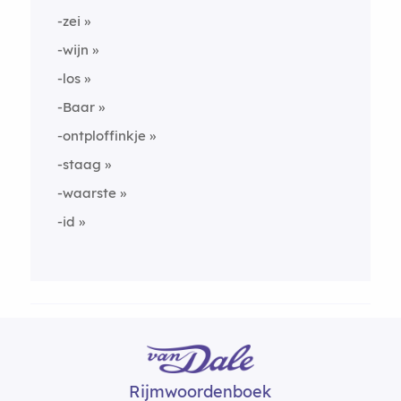
-zei
-wijn
-los
-Baar
-ontploffinkje
-staag
-waarste
-id
Rijmwoordenboek