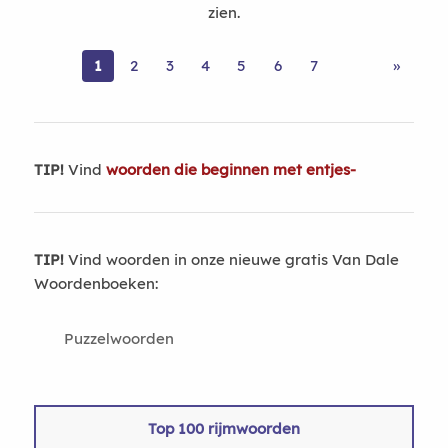
zien.
1
2
3
4
5
6
7
»
TIP!
Vind
woorden die beginnen met entjes-
TIP!
Vind woorden in onze nieuwe gratis Van Dale
Woordenboeken:
Puzzelwoorden
Top 100 rijmwoorden