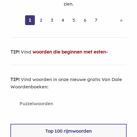
zien.
1
2
3
4
5
6
7
»
TIP!
Vind
woorden die beginnen met esten-
TIP!
Vind woorden in onze nieuwe gratis Van Dale
Woordenboeken:
Puzzelwoorden
Top 100 rijmwoorden