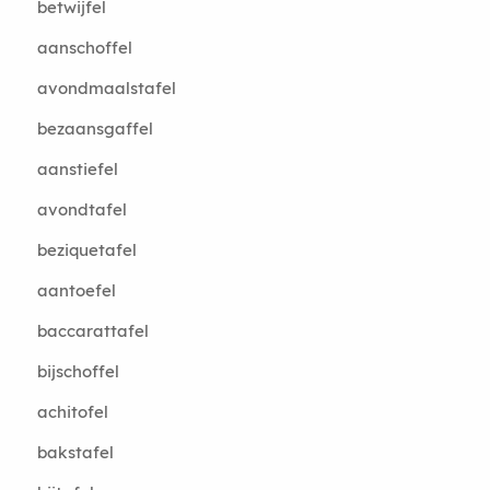
betwijfel
aanschoffel
avondmaalstafel
bezaansgaffel
aanstiefel
avondtafel
beziquetafel
aantoefel
baccarattafel
bijschoffel
achitofel
bakstafel