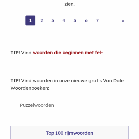
zien.
1
2
3
4
5
6
7
»
TIP!
Vind
woorden die beginnen met fel-
TIP!
Vind woorden in onze nieuwe gratis Van Dale
Woordenboeken:
Puzzelwoorden
Top 100 rijmwoorden