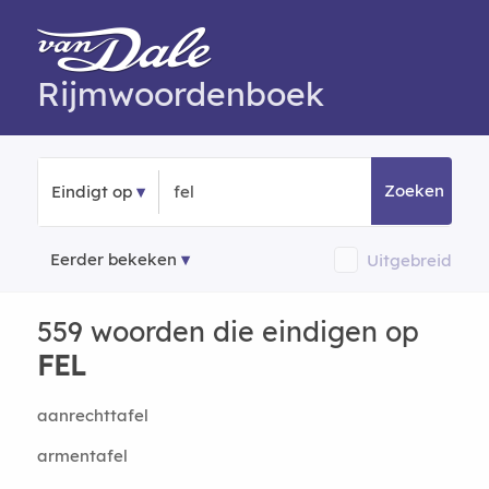
Rijmwoordenboek
Zoeken
Eindigt op
Eerder bekeken
Uitgebreid
559 woorden die eindigen op
FEL
aanrechttafel
armentafel