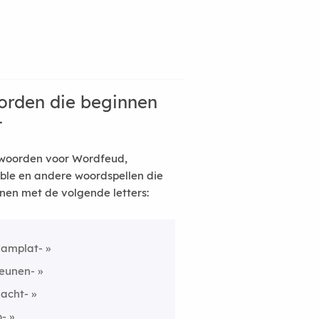
rden die beginnen
t
woorden voor Wordfeud,
ble en andere woordspellen die
nen met de volgende letters:
lamplat-
eunen-
lacht-
o-