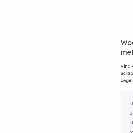
Woo
me
Vind 
Scrab
begin
k
B
k
r