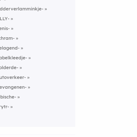
idderverlamminkje-
LLY-
enis-
chram-
elagend-
abelkleedje-
olderde-
utoverkeer-
evangenen-
ybische-
rytr-