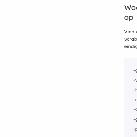
Woo
op
Vind 
Scrab
eindi
-
-
-
-
-
-
-