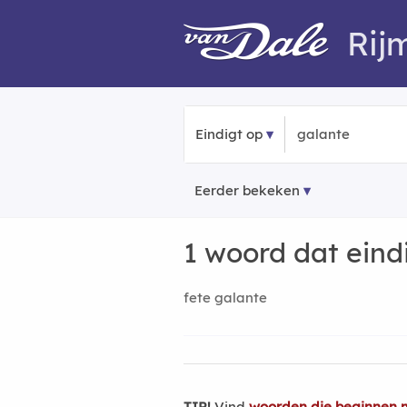
Rij
Eindigt op
Eerder bekeken
1 woord dat eind
fete galante
TIP!
Vind
woorden die beginnen 