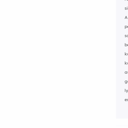
s
A
p
s
b
k
k
a
g
l
e