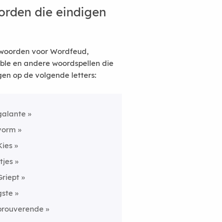
rden die eindigen
woorden voor Wordfeud,
ble en andere woordspellen die
gen op de volgende letters:
galante
vorm
Kies
rtjes
Griept
gste
prouverende