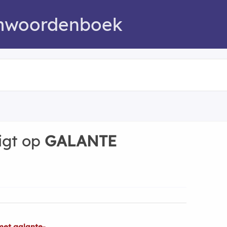
mwoordenboek
igt op
GALANTE
met galante-