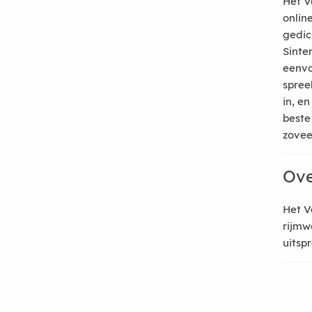
Het V
onlin
gedic
Sinte
eenvo
spree
in, e
beste
zoveel
Ove
Het V
rijmw
uitsp