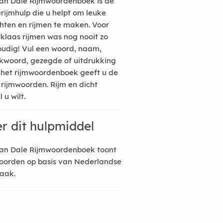
an Dale Rijmwoordenboek is de
erijmhulp die u helpt om leuke
hten en rijmen te maken. Voor
rklaas rijmen was nog nooit zo
udig! Vul een woord, naam,
kwoord, gezegde of uitdrukking
n het rijmwoordenboek geeft u de
 rijmwoorden. Rijm en dicht
 u wilt.
r dit hulpmiddel
an Dale Rijmwoordenboek toont
oorden op basis van Nederlandse
raak.