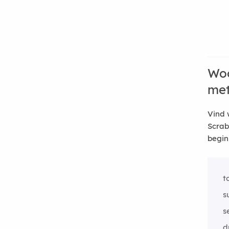
Woo
me
Vind 
Scrab
begin
t
s
s
d