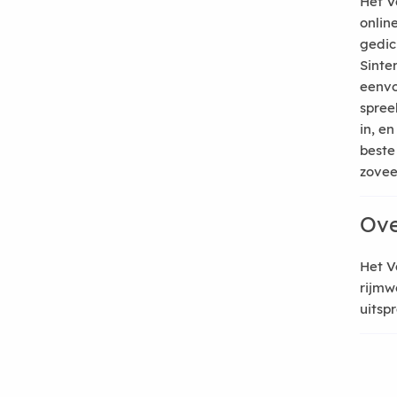
Het V
onlin
gedic
Sinte
eenvo
spree
in, e
beste
zoveel
Ove
Het V
rijmw
uitsp