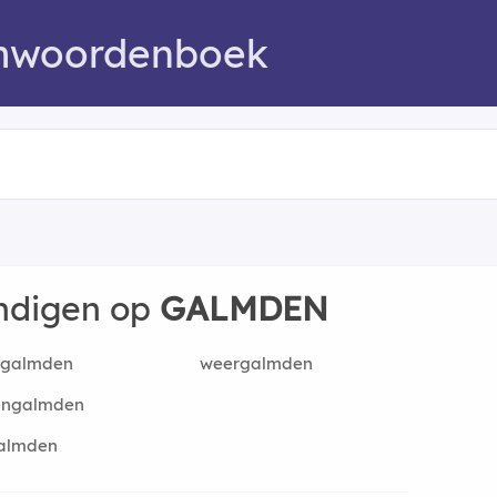
mwoordenboek
indigen op
GALMDEN
rgalmden
weergalmden
engalmden
galmden