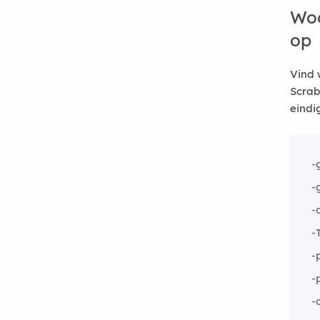
Woo
op
Vind 
Scrab
eindi
-
-
-
-
-
-
-