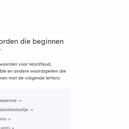
rden die beginnen
t
woorden voor Wordfeud,
ble en andere woordspellen die
nen met de volgende letters:
oepenne-
ubsidieslaafje-
ero-
uimt-