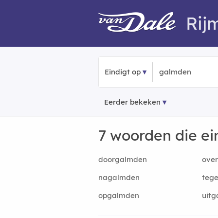
Rij
Eindigt op
Eerder bekeken
7 woorden die e
doorgalmden
ove
nagalmden
teg
opgalmden
uit