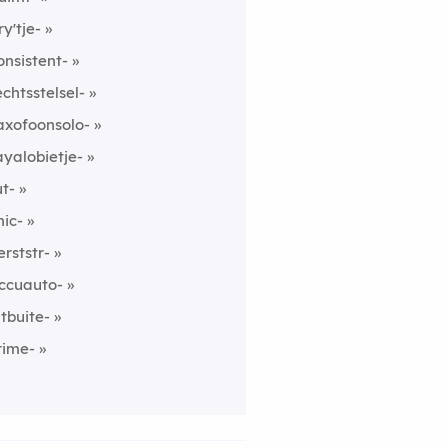
ry'tje-
onsistent-
echtsstelsel-
axofoonsolo-
ayalobietje-
ut-
hic-
erststr-
ccuauto-
itbuite-
rime-