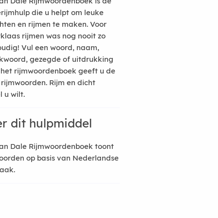
an Dale Rijmwoordenboek is de
erijmhulp die u helpt om leuke
hten en rijmen te maken. Voor
rklaas rijmen was nog nooit zo
udig! Vul een woord, naam,
kwoord, gezegde of uitdrukking
n het rijmwoordenboek geeft u de
 rijmwoorden. Rijm en dicht
 u wilt.
r dit hulpmiddel
an Dale Rijmwoordenboek toont
oorden op basis van Nederlandse
raak.