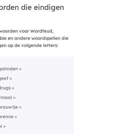
rden die eindigen
woorden voor Wordfeud,
ble en andere woordspellen die
gen op de volgende letters:
galmden
geef
drugs
Tmaal
prauwtje
premie
oi