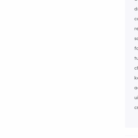
d
c
r
s
f
t
c
k
a
u
c