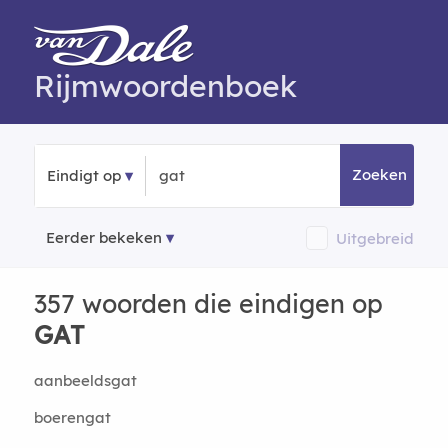
Rijmwoordenboek
Zoeken
Eindigt op
Eerder bekeken
Uitgebreid
357 woorden die eindigen op
GAT
aanbeeldsgat
boerengat