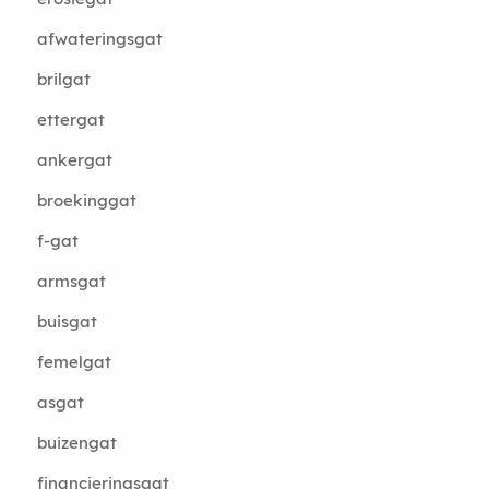
afwateringsgat
brilgat
ettergat
ankergat
broekinggat
f-gat
armsgat
buisgat
femelgat
asgat
buizengat
financieringsgat