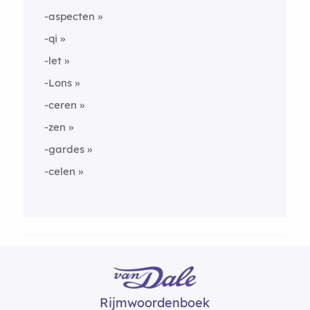
-aspecten
-qi
-let
-Lons
-ceren
-zen
-gardes
-celen
Rijmwoordenboek