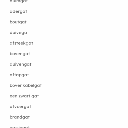
duimgat
adergat
boutgat
duivegat
afsteekgat
bovengat
duivengat
aftapgat
bovenkabelgat
een zwart gat
afvoergat
brandgat
erosiegat