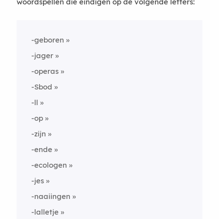
woordspellen die eindigen op de volgende letters:
-geboren
-jager
-operas
-Sbod
-ll
-op
-zijn
-ende
-ecologen
-jes
-naaiingen
-lalletje