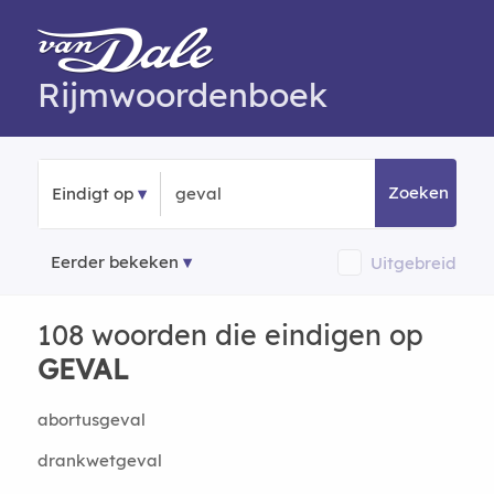
Rijmwoordenboek
Zoeken
Eindigt op
Eerder bekeken
Uitgebreid
108 woorden die eindigen op
GEVAL
abortusgeval
drankwetgeval