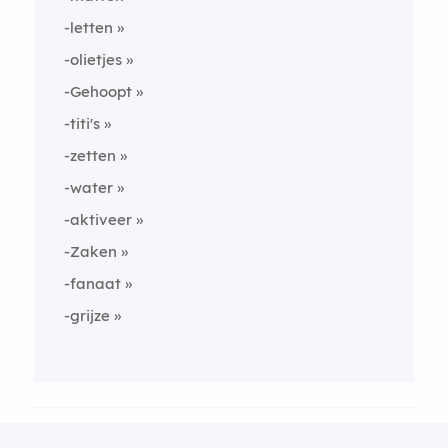
-letten
-olietjes
-Gehoopt
-titi's
-zetten
-water
-aktiveer
-Zaken
-fanaat
-grijze