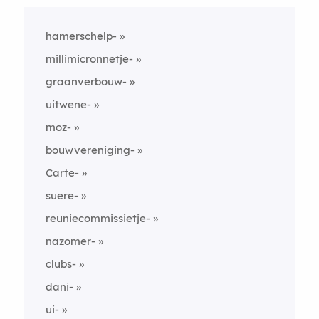
hamerschelp-
millimicronnetje-
graanverbouw-
uitwene-
moz-
bouwvereniging-
Carte-
suere-
reuniecommissietje-
nazomer-
clubs-
dani-
ui-