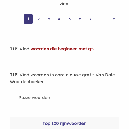
zien.
1
2
3
4
5
6
7
»
TIP!
Vind
woorden die beginnen met gt-
TIP!
Vind woorden in onze nieuwe gratis Van Dale
Woordenboeken:
Puzzelwoorden
Top 100 rijmwoorden