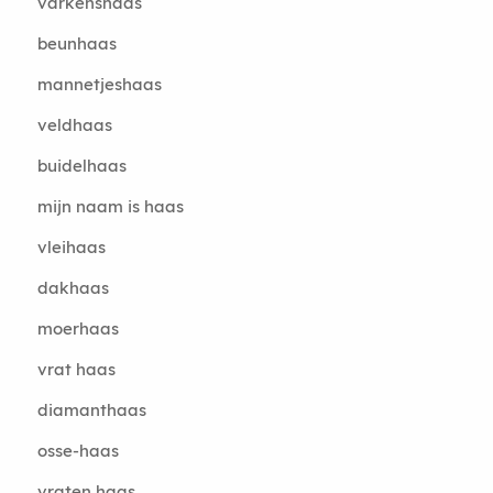
varkenshaas
beunhaas
mannetjeshaas
veldhaas
buidelhaas
mijn naam is haas
vleihaas
dakhaas
moerhaas
vrat haas
diamanthaas
osse-haas
vraten haas