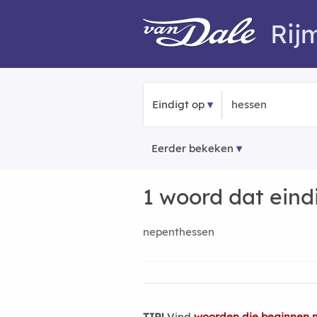
Rij
Eindigt op
Eerder bekeken
1 woord dat eind
nepenthessen
TIP!
Vind
woorden die beginnen 