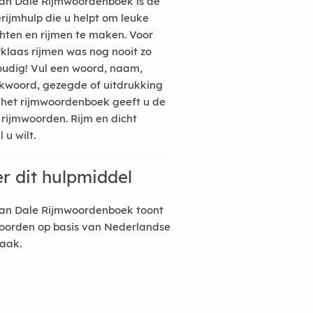
an Dale Rijmwoordenboek is de
erijmhulp die u helpt om leuke
hten en rijmen te maken. Voor
rklaas rijmen was nog nooit zo
udig! Vul een woord, naam,
kwoord, gezegde of uitdrukking
n het rijmwoordenboek geeft u de
 rijmwoorden. Rijm en dicht
 u wilt.
r dit hulpmiddel
an Dale Rijmwoordenboek toont
oorden op basis van Nederlandse
raak.