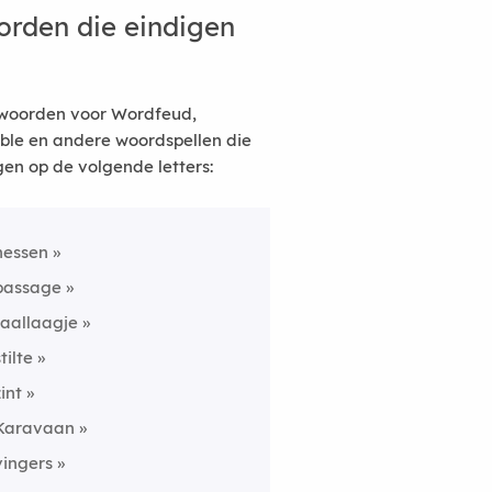
rden die eindigen
woorden voor Wordfeud,
ble en andere woordspellen die
gen op de volgende letters:
hessen
passage
taallaagje
tilte
zint
Karavaan
vingers