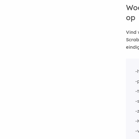
Woo
op
Vind 
Scrab
eindi
-
-
-
-s
-
-
-