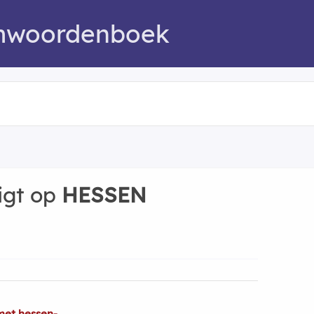
mwoordenboek
igt op
HESSEN
met hessen-