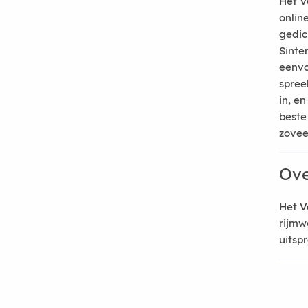
Het V
onlin
gedic
Sinte
eenvo
spree
in, e
beste
zoveel
Ove
Het V
rijmw
uitsp