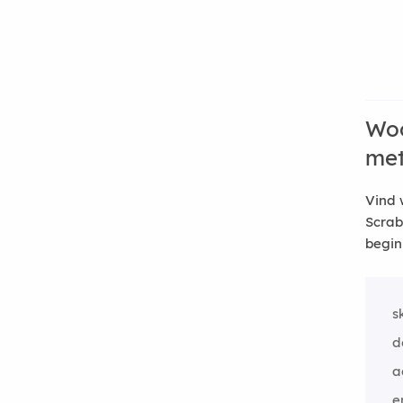
Woo
me
Vind 
Scrab
begin
s
d
a
e