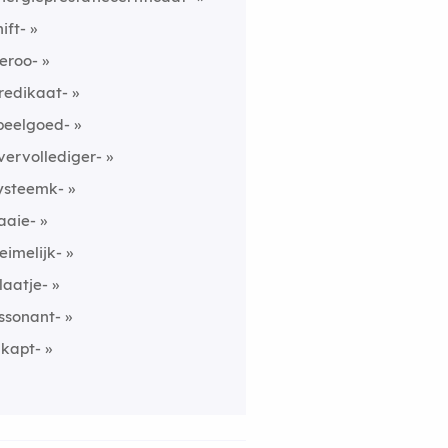
hift-
eroo-
redikaat-
peelgoed-
vervollediger-
ysteemk-
aaie-
eimelijk-
laatje-
ssonant-
nkapt-