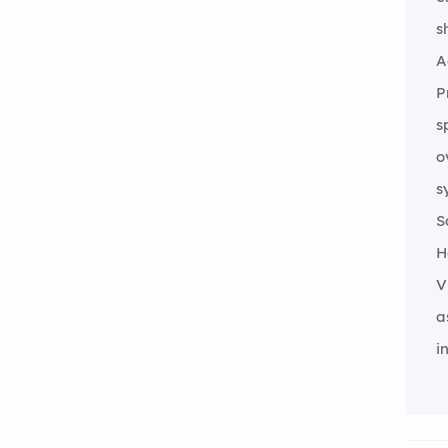
s
A
P
s
o
s
S
H
V
a
i