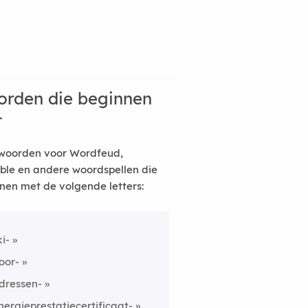
rden die beginnen
t
woorden voor Wordfeud,
ble en andere woordspellen die
nen met de volgende letters:
ki-
oor-
dressen-
nergieprestatiecertificaat-