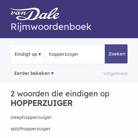
Rijmwoordenboek
Zoeken
Eindigt op
Eerder bekeken
Uitgebreid
2 woorden die eindigen op
HOPPERZUIGER
sleephopperzuiger
splijthopperzuiger