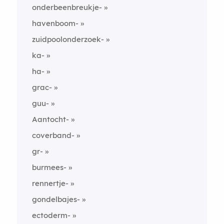
onderbeenbreukje-
havenboom-
zuidpoolonderzoek-
ka-
ha-
grac-
guu-
Aantocht-
coverband-
gr-
burmees-
rennertje-
gondelbajes-
ectoderm-