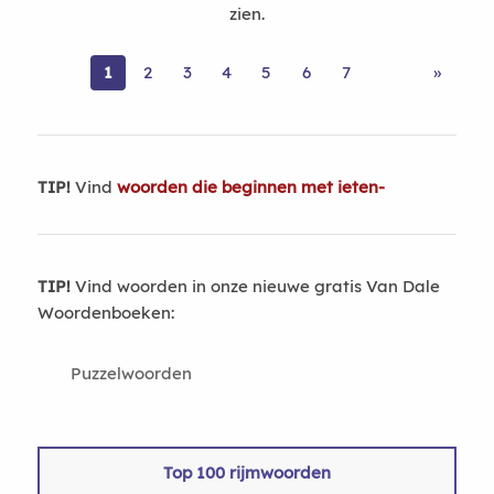
zien.
1
2
3
4
5
6
7
»
TIP!
Vind
woorden die beginnen met ieten-
TIP!
Vind woorden in onze nieuwe gratis Van Dale
Woordenboeken:
Puzzelwoorden
Top 100 rijmwoorden