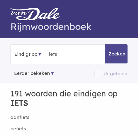
Rijmwoordenboek
Zoeken
Eindigt op
Eerder bekeken
Uitgebreid
191 woorden die eindigen op
IETS
aanfiets
befiets