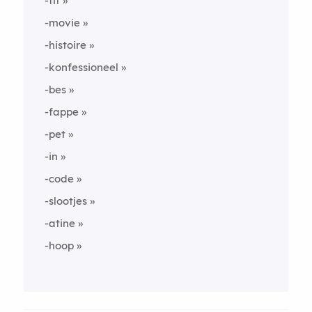
-fit
-movie
-histoire
-konfessioneel
-bes
-fappe
-pet
-in
-code
-slootjes
-atine
-hoop