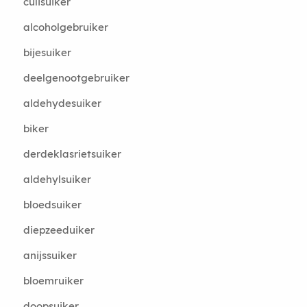
culisuiker
alcoholgebruiker
bijesuiker
deelgenootgebruiker
aldehydesuiker
biker
derdeklasrietsuiker
aldehylsuiker
bloedsuiker
diepzeeduiker
anijssuiker
bloemruiker
doopsuiker