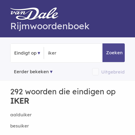
Rijmwoordenboek
Zoeken
Eindigt op
Eerder bekeken
Uitgebreid
292 woorden die eindigen op
IKER
aalduiker
besuiker