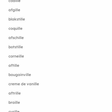
codille
afgille
blakstille
coquille
afschille
botstille
corneille
aftille
bougainville
creme de vanille
aftrille
braille
cyrille