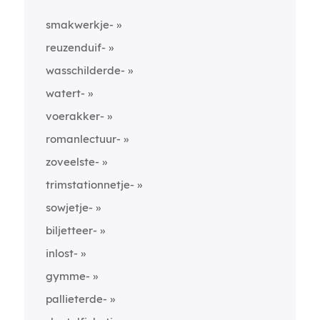
smakwerkje-
reuzenduif-
wasschilderde-
watert-
voerakker-
romanlectuur-
zoveelste-
trimstationnetje-
sowjetje-
biljetteer-
inlost-
gymme-
pallieterde-