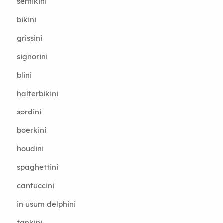
semikini
bikini
grissini
signorini
blini
halterbikini
sordini
boerkini
houdini
spaghettini
cantuccini
in usum delphini
tankini