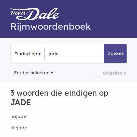
Rijmwoordenboek
Zoeken
Eindigt op
Eerder bekeken
Uitgebreid
3 woorden die eindigen op
JADE
najade
plejade