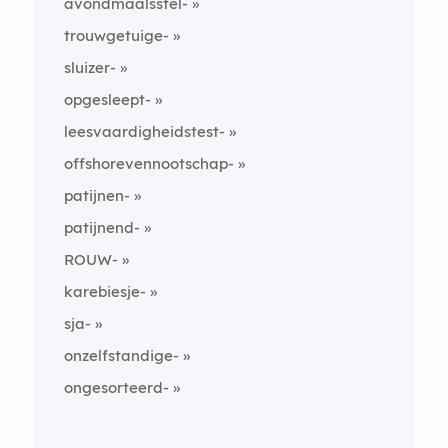
avondmaalsstel-
trouwgetuige-
sluizer-
opgesleept-
leesvaardigheidstest-
offshorevennootschap-
patijnen-
patijnend-
ROUW-
karebiesje-
sja-
onzelfstandige-
ongesorteerd-