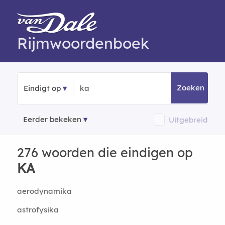
Rijmwoordenboek
Zoeken
Eindigt op
Eerder bekeken
Uitgebreid
276 woorden die eindigen op
KA
aerodynamika
astrofysika