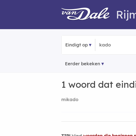
Rij
Eindigt op
Eerder bekeken
1 woord dat eind
mikado
TIP!
Vind
woorden die beginnen 