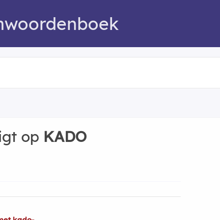
mwoordenboek
igt op
KADO
met kado-