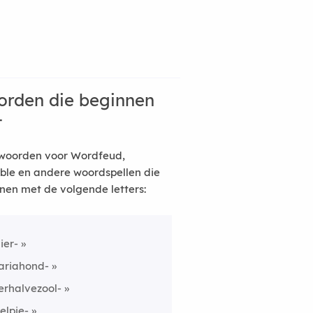
rden die beginnen
t
woorden voor Wordfeud,
ble en andere woordspellen die
nen met de volgende letters:
lier-
ariahond-
erhalvezool-
elpje-