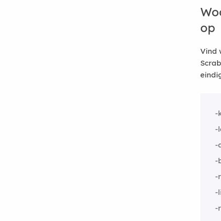
Woo
op
Vind 
Scrab
eindi
-
-
-
-
-
-
-r