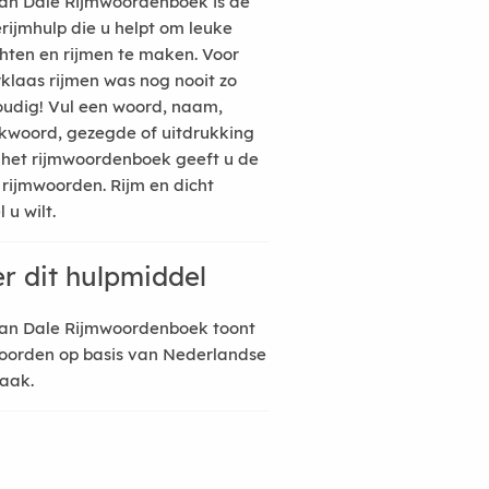
an Dale Rijmwoordenboek is de
erijmhulp die u helpt om leuke
hten en rijmen te maken. Voor
rklaas rijmen was nog nooit zo
udig! Vul een woord, naam,
kwoord, gezegde of uitdrukking
n het rijmwoordenboek geeft u de
 rijmwoorden. Rijm en dicht
 u wilt.
r dit hulpmiddel
an Dale Rijmwoordenboek toont
oorden op basis van Nederlandse
raak.