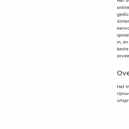
Het V
onlin
gedic
Sinte
eenvo
spree
in, e
beste
zoveel
Ove
Het V
rijmw
uitsp