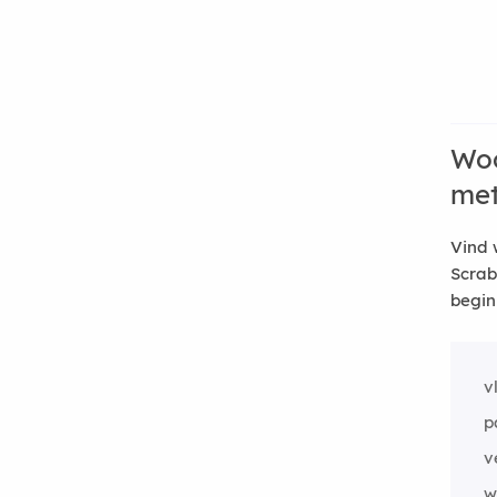
Woo
me
Vind 
Scrab
begin
v
p
v
w