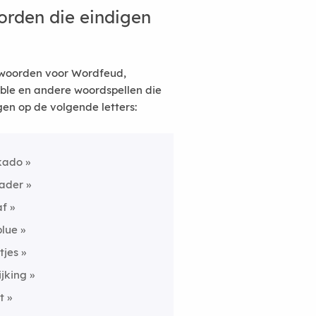
rden die eindigen
woorden voor Wordfeud,
ble en andere woordspellen die
gen op de volgende letters:
kado
lader
af
blue
rtjes
lijking
t