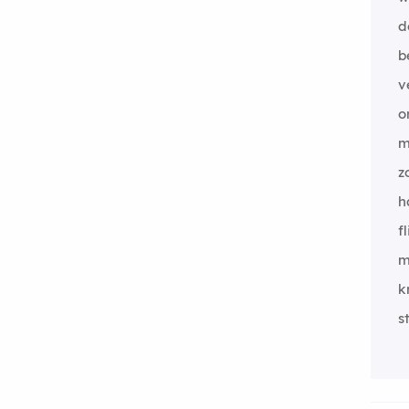
d
b
v
o
m
z
h
f
m
k
s