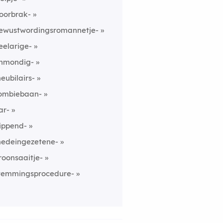
oorbrak-
ewustwordingsromannetje-
eelarige-
nmondig-
eubilairs-
ombiebaan-
ar-
lippend-
edeingezetene-
roonsaaitje-
temmingsprocedure-