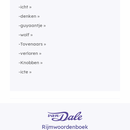
-icht
-denken
-guyaantje
-wolf
-Tovenaars
-verloren
-Knobben
-icte
Rijmwoordenboek