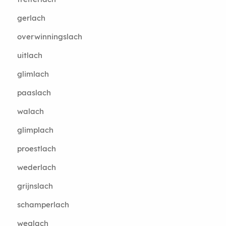
gerlach
overwinningslach
uitlach
glimlach
paaslach
walach
glimplach
proestlach
wederlach
grijnslach
schamperlach
weglach