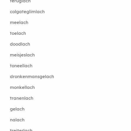
teruglach
colgateglimlach
meelach
toelach
doodlach
meisjeslach
toneellach
dronkenmansgelach
monkellach
tranenlach
gelach
nalach
treiterlach