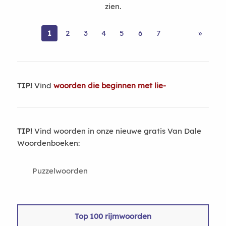
zien.
1
2
3
4
5
6
7
»
TIP!
Vind
woorden die beginnen met lie-
TIP!
Vind woorden in onze nieuwe gratis Van Dale
Woordenboeken:
Puzzelwoorden
Top 100 rijmwoorden