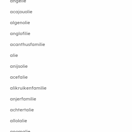
angelie
acajouolie
algenolie
anglofilie
acanthusfamilie
alie
anijsolie
acefalie
alikruikenfamilie
anjerfamilie
achtertalie
allolalie
anomalie