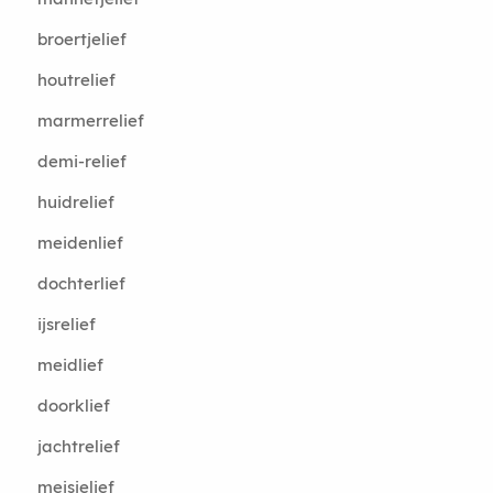
broertjelief
houtrelief
marmerrelief
demi-relief
huidrelief
meidenlief
dochterlief
ijsrelief
meidlief
doorklief
jachtrelief
meisjelief