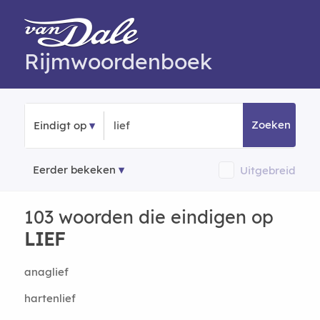
Rijmwoordenboek
Zoeken
Eindigt op
Eerder bekeken
Uitgebreid
103 woorden die eindigen op
LIEF
anaglief
hartenlief