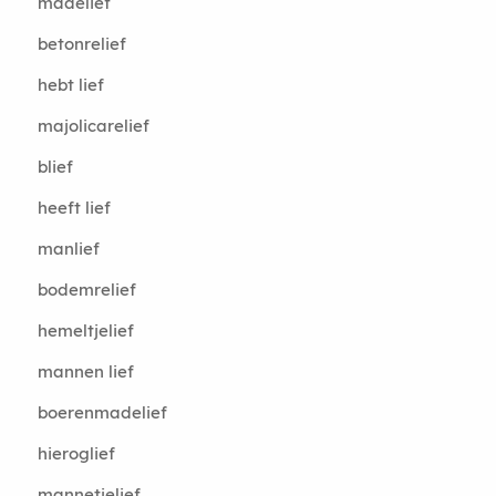
madelief
betonrelief
hebt lief
majolicarelief
blief
heeft lief
manlief
bodemrelief
hemeltjelief
mannen lief
boerenmadelief
hieroglief
mannetjelief