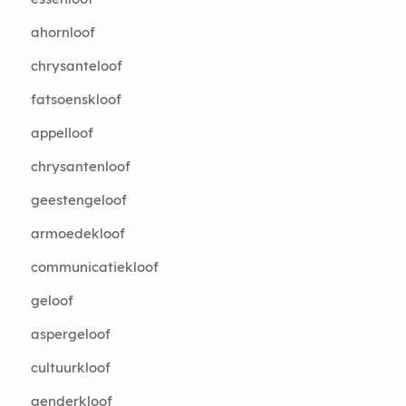
ahornloof
chrysanteloof
fatsoenskloof
appelloof
chrysantenloof
geestengeloof
armoedekloof
communicatiekloof
geloof
aspergeloof
cultuurkloof
genderkloof