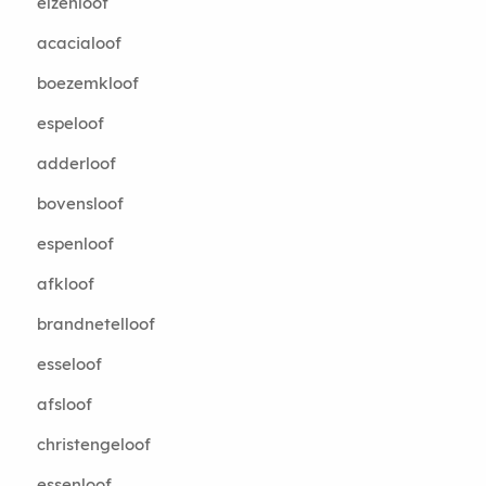
elzenloof
acacialoof
boezemkloof
espeloof
adderloof
bovensloof
espenloof
afkloof
brandnetelloof
esseloof
afsloof
christengeloof
essenloof