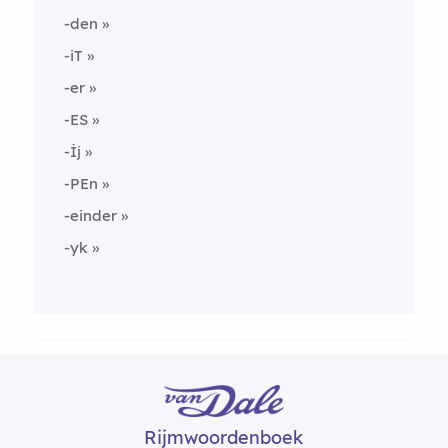
-den
-iT
-er
-ES
-İj
-PEn
-einder
-yk
Rijmwoordenboek