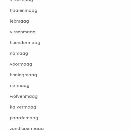
haaienmaag
lebmaag
vissenmaag
hoendermaag
namaag
voormaag
honingmaag
netmaag
wolvenmaag
kalvermaag
paardemaag
zandlopermaag