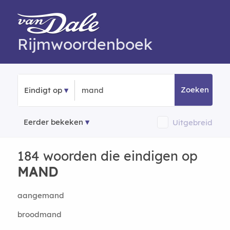
Rijmwoordenboek
Zoeken
Eindigt op
Eerder bekeken
Uitgebreid
184 woorden die eindigen op
MAND
aangemand
broodmand