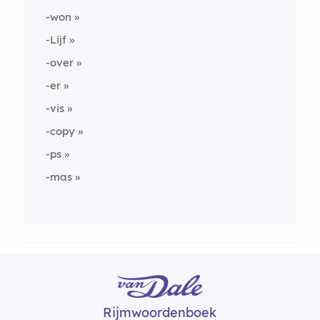
-won
-Lijf
-over
-er
-vis
-copy
-ps
-mas
Rijmwoordenboek