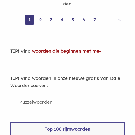
zien.
1
2
3
4
5
6
7
»
TIP!
Vind
woorden die beginnen met me-
TIP!
Vind woorden in onze nieuwe gratis Van Dale
Woordenboeken:
Puzzelwoorden
Top 100 rijmwoorden