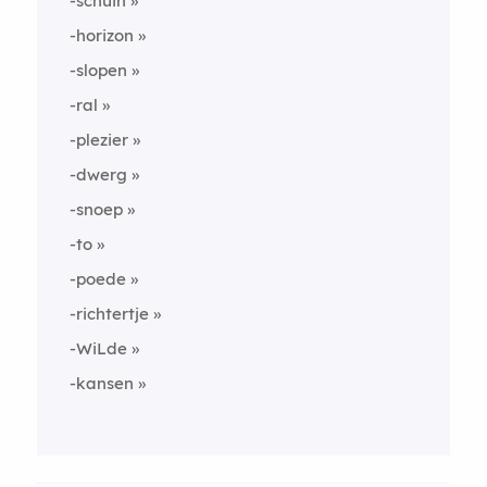
-schuin
-horizon
-slopen
-ral
-plezier
-dwerg
-snoep
-to
-poede
-richtertje
-WiLde
-kansen