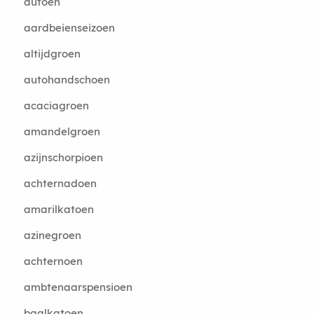
autoen
aardbeienseizoen
altijdgroen
autohandschoen
acaciagroen
amandelgroen
azijnschorpioen
achternadoen
amarilkatoen
azinegroen
achternoen
ambtenaarspensioen
baalkatoen