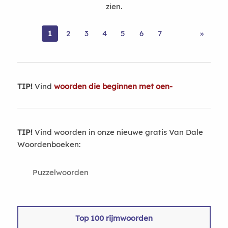
zien.
1
2
3
4
5
6
7
»
TIP!
Vind
woorden die beginnen met oen-
TIP!
Vind woorden in onze nieuwe gratis Van Dale
Woordenboeken:
Puzzelwoorden
Top 100 rijmwoorden