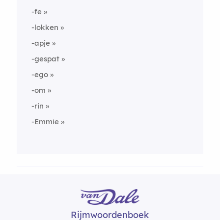
-fe
-lokken
-apje
-gespat
-ego
-om
-rin
-Emmie
Rijmwoordenboek