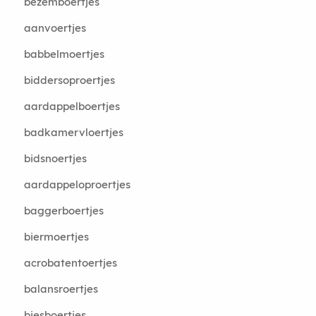
bezemboertjes
aanvoertjes
babbelmoertjes
biddersoproertjes
aardappelboertjes
badkamervloertjes
bidsnoertjes
aardappeloproertjes
baggerboertjes
biermoertjes
acrobatentoertjes
balansroertjes
biesboertjes