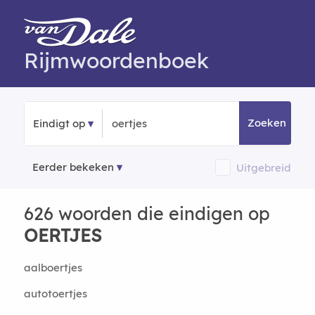
Rijmwoordenboek
Zoeken
Eindigt op
Eerder bekeken
Uitgebreid
626 woorden die eindigen op
OERTJES
aalboertjes
autotoertjes