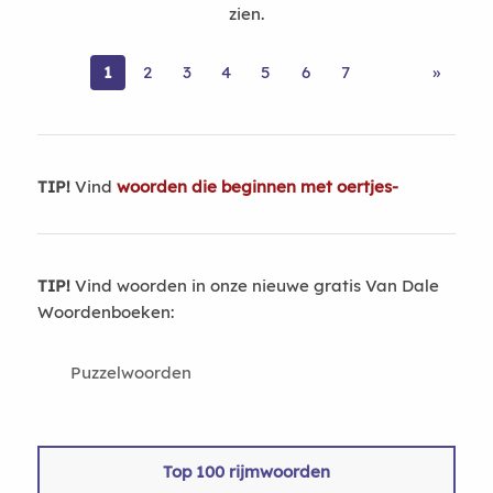
zien.
1
2
3
4
5
6
7
»
TIP!
Vind
woorden die beginnen met oertjes-
TIP!
Vind woorden in onze nieuwe gratis Van Dale
Woordenboeken:
Puzzelwoorden
Top 100 rijmwoorden