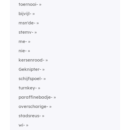
toernooi-
bijvijl-
msn'de-
stemv-
me-
nie-
kersenrood-
Geknipter-
schijfspoel-
turnkey-
paraffinebadje-
overscharige-
stadsreus-
wi-