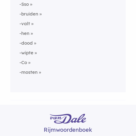
-Sso
-bruiden
-valt
-hen
-dood
-wipte
-Co
-mosten
Rijmwoordenboek