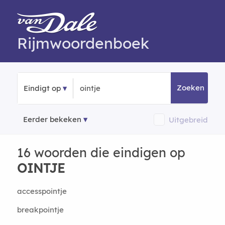
Rijmwoordenboek
Zoeken
Eindigt op
Eerder bekeken
Uitgebreid
16 woorden die eindigen op
OINTJE
accesspointje
breakpointje