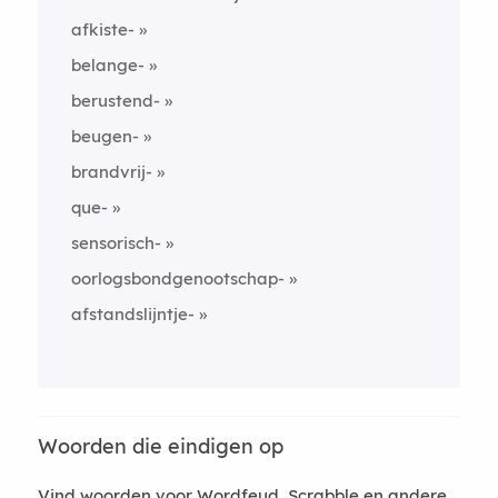
afkiste-
belange-
berustend-
beugen-
brandvrij-
que-
sensorisch-
oorlogsbondgenootschap-
afstandslijntje-
Woorden die eindigen op
Vind woorden voor Wordfeud, Scrabble en andere