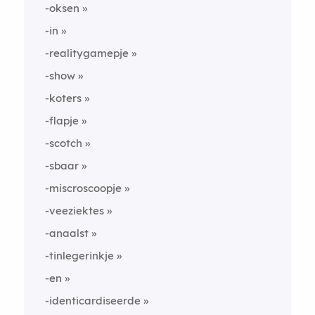
-oksen
-in
-realitygamepje
-show
-koters
-flapje
-scotch
-sbaar
-miscroscoopje
-veeziektes
-anaalst
-tinlegerinkje
-en
-identicardiseerde