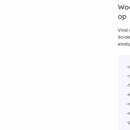
Woo
op
Vind 
Scrab
eindi
-
-
-
-
-
-
-