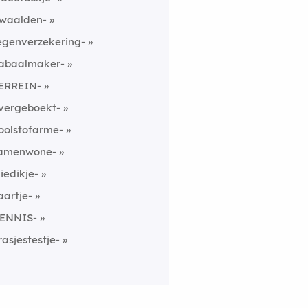
waalden-
egenverzekering-
abaalmaker-
ERREIN-
vergeboekt-
oolstofarme-
amenwone-
liedikje-
aartje-
ENNIS-
rasjestestje-