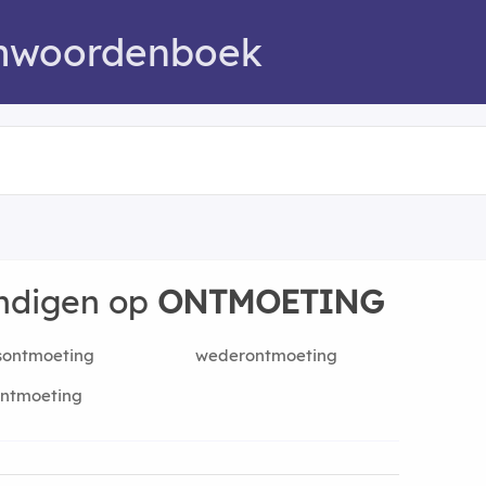
mwoordenboek
indigen op
ONTMOETING
sontmoeting
wederontmoeting
ontmoeting