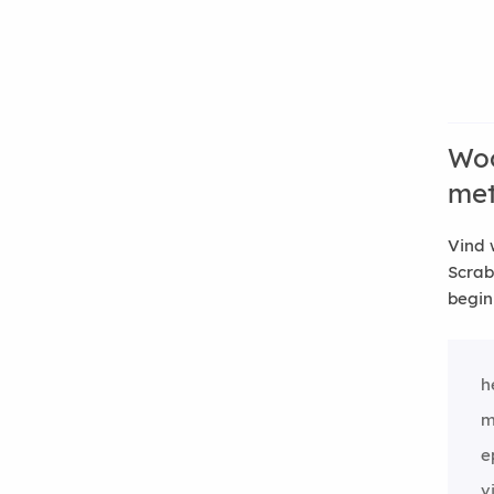
Woo
me
Vind 
Scrab
begin
h
m
e
v