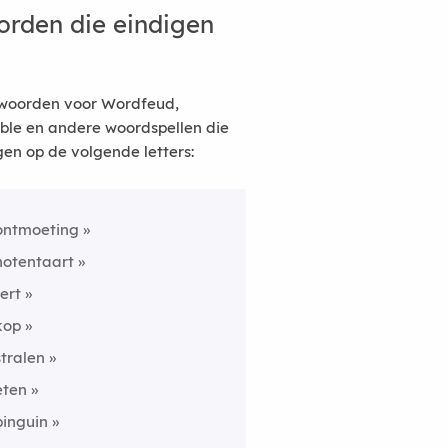
rden die eindigen
woorden voor Wordfeud,
ble en andere woordspellen die
gen op de volgende letters:
ontmoeting
notentaart
fert
kop
stralen
eten
pinguin