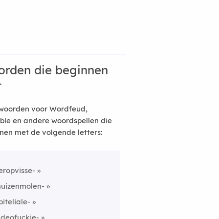
rden die beginnen
t
woorden voor Wordfeud,
ble en andere woordspellen die
nen met de volgende letters:
eropvisse-
uizenmolen-
piteliale-
ideofuckje-