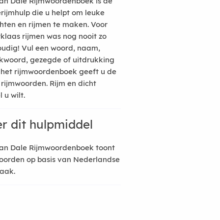
an Dale Rijmwoordenboek is de
erijmhulp die u helpt om leuke
hten en rijmen te maken. Voor
rklaas rijmen was nog nooit zo
udig! Vul een woord, naam,
kwoord, gezegde of uitdrukking
n het rijmwoordenboek geeft u de
 rijmwoorden. Rijm en dicht
 u wilt.
r dit hulpmiddel
an Dale Rijmwoordenboek toont
oorden op basis van Nederlandse
raak.