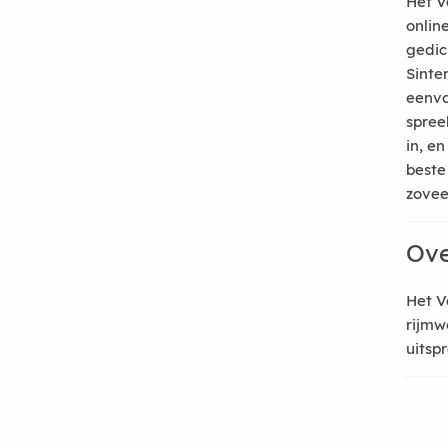
Het V
onlin
gedic
Sinte
eenvo
spree
in, e
beste
zoveel
Ove
Het V
rijmw
uitsp