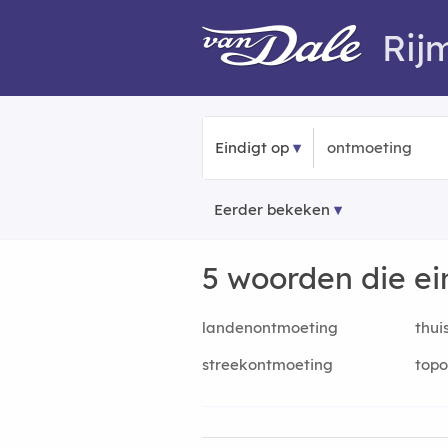
Rij
Eindigt op
Eerder bekeken
5 woorden die e
landenontmoeting
thui
streekontmoeting
top