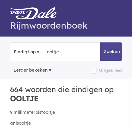
Rijmwoordenboek
Zoeken
Eindigt op
Eerder bekeken
Uitgebreid
664 woorden die eindigen op
OOLTJE
9 millimeterpistooltje
anisooltje