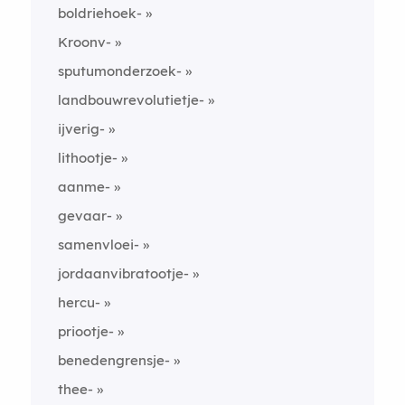
boldriehoek-
Kroonv-
sputumonderzoek-
landbouwrevolutietje-
ijverig-
lithootje-
aanme-
gevaar-
samenvloei-
jordaanvibratootje-
hercu-
priootje-
benedengrensje-
thee-