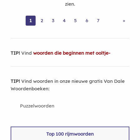
zien.
1
2
3
4
5
6
7
»
TIP!
Vind
woorden die beginnen met ooltje-
TIP!
Vind woorden in onze nieuwe gratis Van Dale
Woordenboeken:
Puzzelwoorden
Top 100 rijmwoorden